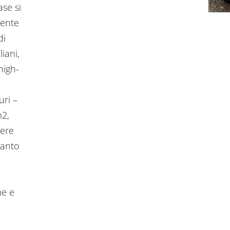
ase si
mente
di
iani,
high-
uri –
m2,
pere
tanto
me e