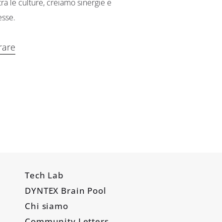
a le culture, creiamo sinergie e
esse.
rare
Tech Lab
DYNTEX Brain Pool
Chi siamo
Community Letters