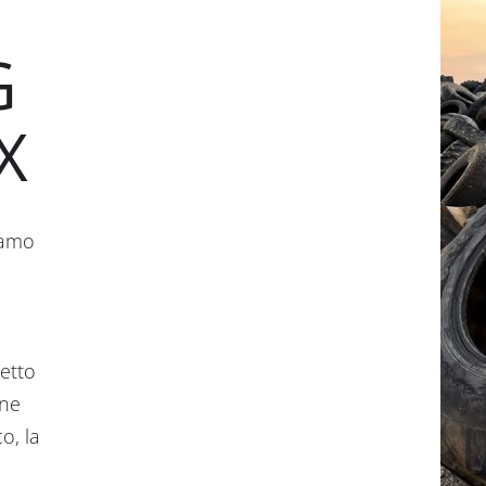
G
X
iamo
etto
one
o, la