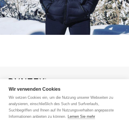
Wir verwenden Cookies
Wir setzen Cookies ein, um die Nutzung unserer Webseiten zu
analysieren, einschließlich des Such und Surfverlaufs,
Tech Lab
office@dyntex.eu
Suchbegriffen und Ihnen auf Ihr Nutzungsverhalten angepasste
DYNTEX Brain Pool
+43 5574 21404
Informationen anbieten zu können.
Lernen Sie mehr
About
Community Letters